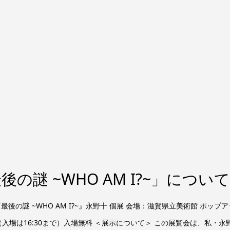
の謎 ~WHO AM I?~」について
の謎 ~WHO AM I?~』永野十 個展 会場：滋賀県立美術館 ポップアッ
:00（入場は16:30まで）入場無料 ＜展示について＞ この展覧会は、私・永野.