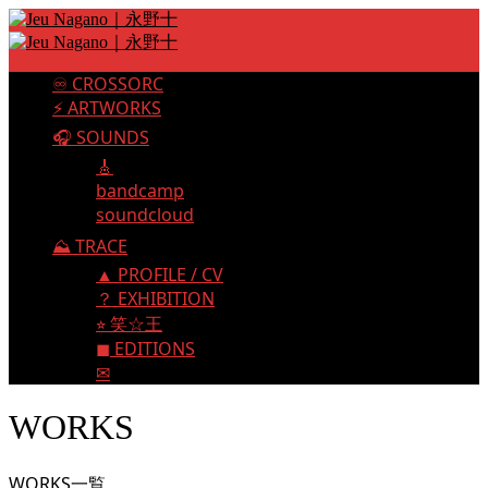
♾️ CROSSORC
⚡️ ARTWORKS
🎧 SOUNDS
🎸
bandcamp
soundcloud
⛰️ TRACE
▲ PROFILE / CV
？ EXHIBITION
⭐︎ 笑☆王
◼︎ EDITIONS
✉︎
WORKS
WORKS一覧