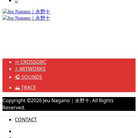

♾️ CROSSORC
⚡️ ARTWORKS
🎧 SOUNDS
⛰️ TRACE
Copyright ©
2026
Jeu Nagano｜永野十. All Rights
Reserved.
CONTACT