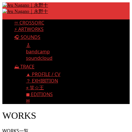
♾️ CROSSORC
⚡️ ARTWORKS
🎧 SOUNDS
🎸
bandcamp
soundcloud
⛰️ TRACE
▲ PROFILE / CV
？ EXHIBITION
⭐︎ 笑☆王
◼︎ EDITIONS
✉︎
WORKS
WORKS一覧