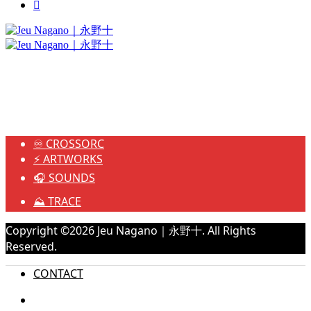

♾️ CROSSORC
⚡️ ARTWORKS
🎧 SOUNDS
⛰️ TRACE
Copyright ©
2026
Jeu Nagano｜永野十. All Rights
Reserved.
CONTACT