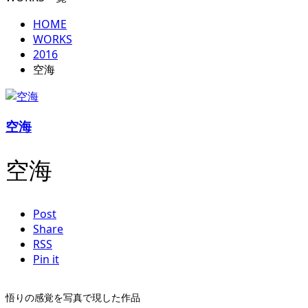
HOME
WORKS
2016
空海
空海
空海
Post
Share
RSS
Pin it
悟りの感覚を写真で現した作品