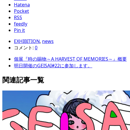
Hatena
Pocket
RSS
feedly
Pin it
EXHIBITION
,
news
コメント:
0
個展『時の賜物～A HARVEST OF MEMORIES～』概要
明日開催のGEISAI#22に参加します。
関連記事一覧