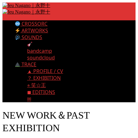
CROSSORC
ARTWORKS
SOUNDS
bandcamp
soundcloud
TRACE
▲ PROFILE / CV
？ EXHIBITION
⭐︎ 笑☆王
◼︎ EDITIONS
✉︎
NEW WORK＆PAST
EXHIBITION